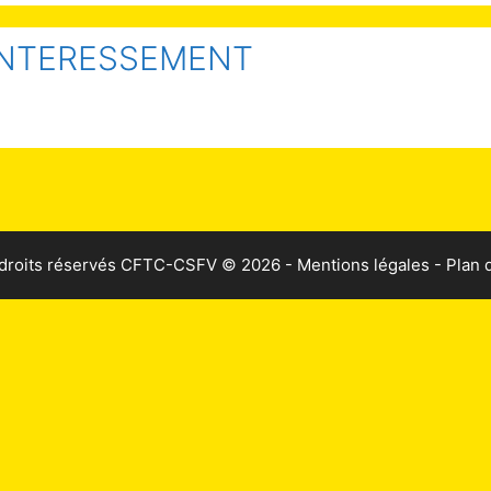
INTERESSEMENT
droits réservés
CFTC-CSFV
© 2026 -
Mentions légales
-
Plan d