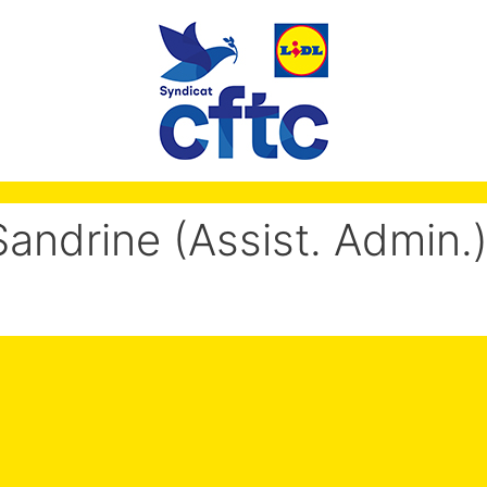
Sandrine (Assist. Admin.